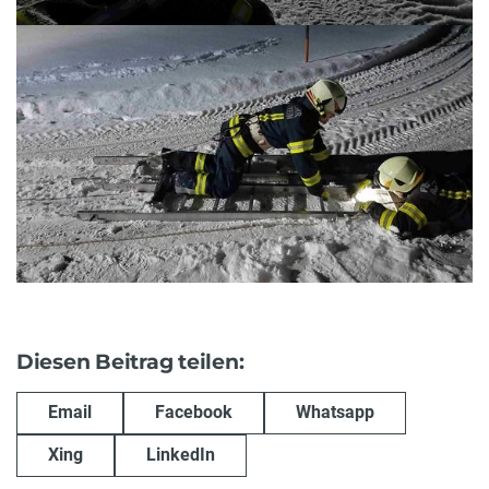
Diesen Beitrag teilen:
Email
Facebook
Whatsapp
Xing
LinkedIn