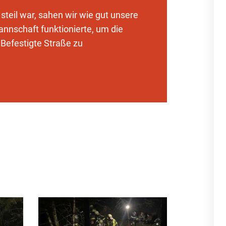
steil war, sahen wir wie gut unsere
nnschaft funktionierte, um die
Befestigte Straße zu