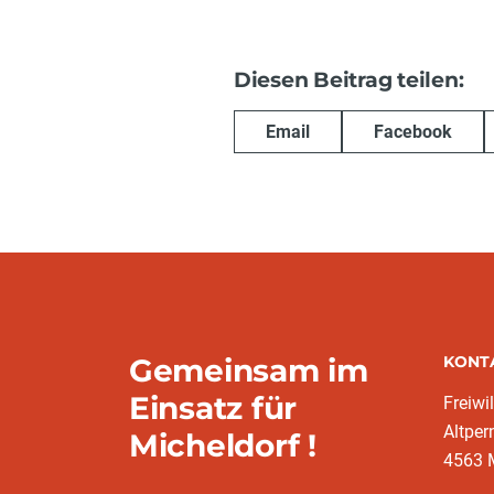
Diesen Beitrag teilen:
Email
Facebook
Gemeinsam im
KONT
Einsatz für
Freiwi
Altper
Micheldorf !
4563 