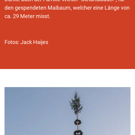
den gespendeten Maibaum, welcher eine Länge von
ca. 29 Meter misst.
Fotos: Jack Haijes