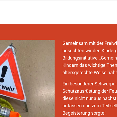
Gemeinsam mit der Freiwi
besuchten wir den Kinder
Bildungsinitiative ,,Geme
Kindern das wichtige Them
altersgerechte Weise näh
Ein besonderer Schwerpunk
Schutzausrüstung der Feu
diese nicht nur aus nächs
anfassen und zum Teil sel
Begeisterung sorgte!