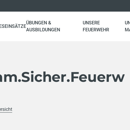
ÜBUNGEN &
UNSERE
U
ES
EINSÄTZE
AUSBILDUNGEN
FEUERWEHR
M
m.Sicher.Feuerw
rsicht