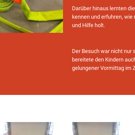
Darüber hinaus lernten di
kennen und erfuhren, wie m
und Hilfe holt.
Der Besuch war nicht nur 
bereitete den Kindern auch 
gelungener Vormittag im Z