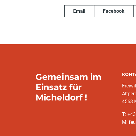
Email
Facebook
Gemeinsam im
KONT
Einsatz für
Freiwi
Altper
Micheldorf !
4563 
T: +43
M: feu