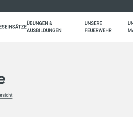
ÜBUNGEN &
UNSERE
U
ES
EINSÄTZE
AUSBILDUNGEN
FEUERWEHR
M
e
rsicht