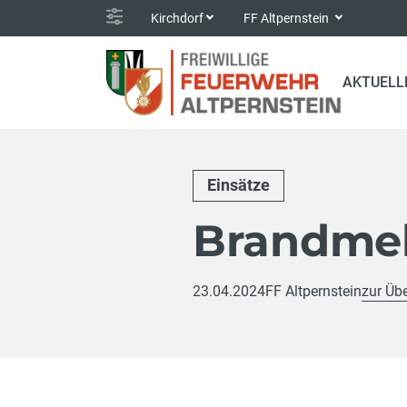
Kirchdorf
FF Altpernstein
AKTUELL
Einsätze
Brandme
23.04.2024
FF Altpernstein
zur Übe