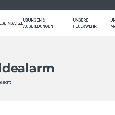
ÜBUNGEN &
UNSERE
U
ES
EINSÄTZE
AUSBILDUNGEN
FEUERWEHR
M
ldealarm
rsicht