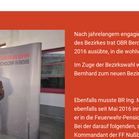
Nach jahrelangem engagi
des Bezirkes trat OBR Berc
2016 ausübte, in die wohl
Im Zuge der Bezirkswahl
Bernhard zum neuen Bez
Ebenfalls musste BR Ing. M
ebenfalls seit Mai 2016 in
er in die Feuerwehr-Pensio
Bei der darauf folgenden,
Kommandant der FF Nußb