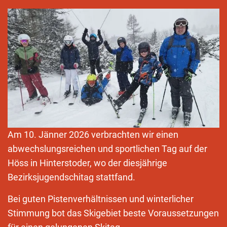
Am 10. Jänner 2026 verbrachten wir einen
abwechslungsreichen und sportlichen Tag auf der
Höss in Hinterstoder, wo der diesjährige
Bezirksjugendschitag stattfand.
Bei guten Pistenverhältnissen und winterlicher
Stimmung bot das Skigebiet beste Voraussetzungen