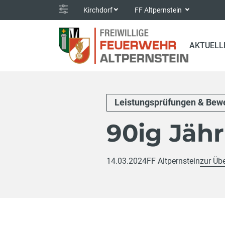
Kirchdorf
FF Altpernstein
AKTUELL
Leistungsprüfungen & Bew
90ig Jäh
14.03.2024
FF Altpernstein
zur Übe