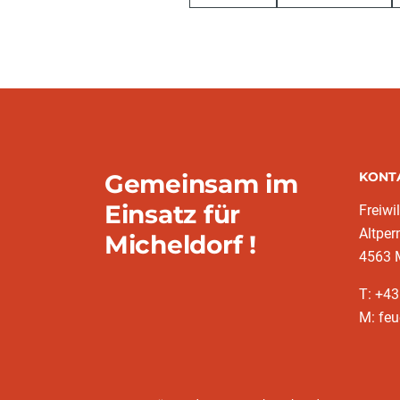
Gemeinsam im
KONT
Einsatz für
Freiwi
Altper
Micheldorf !
4563 
T: +43
M: feu