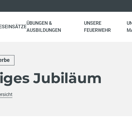
ÜBUNGEN &
UNSERE
U
ES
EINSÄTZE
AUSBILDUNGEN
FEUERWEHR
M
erbe
riges Jubiläum
rsicht