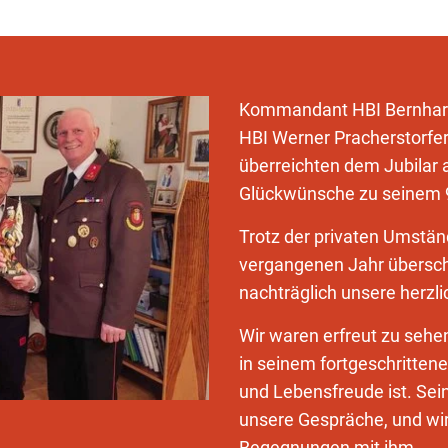
Kommandant HBI Bernhar
HBI Werner Pracherstorfe
überreichten dem Jubilar 
Glückwünsche zu seinem 9
Trotz der privaten Umständ
vergangenen Jahr übersch
nachträglich unsere herzl
Wir waren erfreut zu sehe
in seinem fortgeschrittene
und Lebensfreude ist. Sei
unsere Gespräche, und wir
Begegnungen mit ihm.